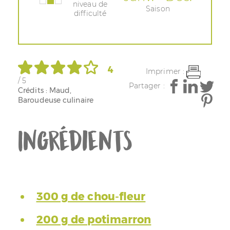
niveau de
Saison
difficulté
4
Imprimer :
/ 5
Partager :
Crédits : Maud,
Baroudeuse culinaire
Ingrédients
300 g de chou-fleur
200 g de potimarron