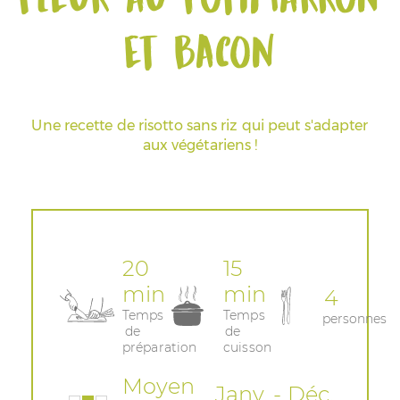
et bacon
Espace Pros & Presse
Une recette de risotto sans riz qui peut s'adapter
aux végétariens !
20
15
min
min
4
Temps
Temps
personnes
de
de
préparation
cuisson
Moyen
Janv. - Déc.