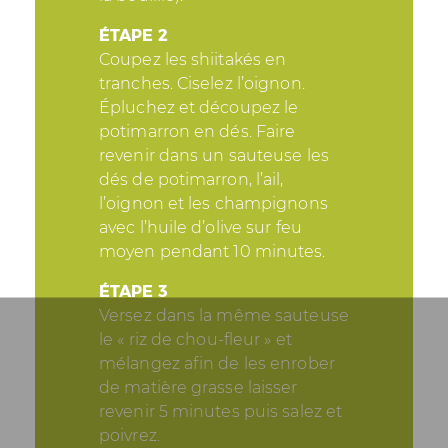
ÉTAPE 2
Coupez les shiitakés en
tranches. Ciselez l’oignon.
Épluchez et découpez le
potimarron en dés. Faire
revenir dans un sauteuse les
dés de potimarron, l’ail,
l’oignon et les champignons
avec l’huile d’olive sur feu
moyen pendant 10 minutes.
ÉTAPE 3
Versez dans la même sauteuse
le « riz de chou-fleur » et
mélangez afin de les enrober
de matière grasse laisser
revenir 5 minutes puis salez et
poivrez.