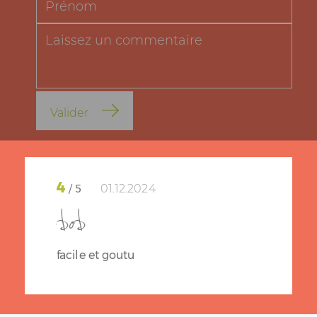
Valider
4
01.12.2024
/ 5
bob
facile et goutu