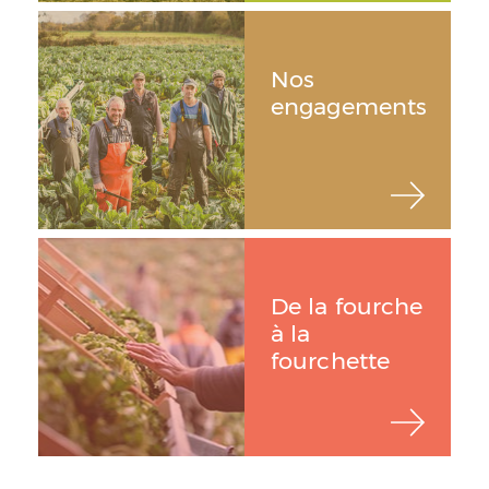
Nos
engagements
De la fourche
à la
fourchette