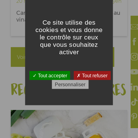
20 min
Moyen
Canard grillé et beurre d’échalotes au
vinaigre de framboise
Ce site utilise des
cookies et vous donne
le contrôle sur ceux
que vous souhaitez
activer
Voir toutes les recettes de saison
Tout accepter
Tout refuser
Recettes populaires
Personnaliser