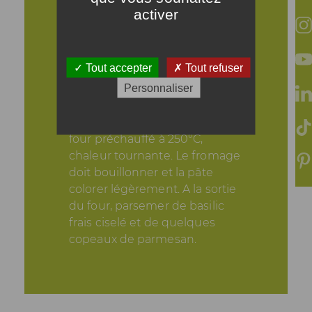
l'emmental râpé sur la sauce
activer
potimarron. Ajoutez les
tranches de chou-fleur et les
lamelles de lard fumé.
Tout accepter
Tout refuser
Personnaliser
ÉTAPE 4
Enfournez pour 10 à 14 min de
cuisson (selon le four) dans un
four préchauffé à 250°C,
chaleur tournante. Le fromage
doit bouillonner et la pâte
colorer légèrement. A la sortie
du four, parsemer de basilic
frais ciselé et de quelques
copeaux de parmesan.