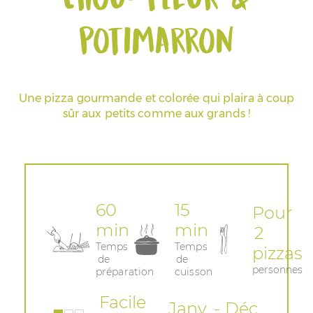
potimarron
Espace Pros & Presse
Une pizza gourmande et colorée qui plaira à coup
sûr aux petits comme aux grands !
60
15
Pour
min
min
2
Temps
Temps
pizzas
de
de
personnes
préparation
cuisson
Facile
Janv. - Déc.