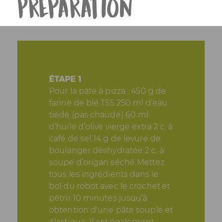
Préparation
ÉTAPE 1
Pour la pâte à pizza : 450 g de
farine de blé T55 250 ml d’eau
tiède (pas chaude) 60 ml
d’huile d’olive vierge extra 2 c. à
café de sel 14 g de levure de
boulanger déshydratée 2 c. à
soupe d’origan séché Mettez
tous les ingrédients dans le
bol du robot avec le crochet et
pétrir 10 minutes jusqu’à
obtention d'une pâte souple et
élastique. Il est également