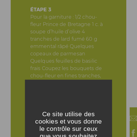
ÉTAPE 3
Pour la garniture : 1/2 chou-
fleur Prince de Bretagne 1 c. à
soupe d’huile d’olive 4
tranches de lard fumé 60 g
emmental râpé Quelques
copeaux de parmesan
Quelques feuilles de basilic
frais Coupez les bouquets de
chou-fleur en fines tranches,
puis les enrober d'huile d'olive
au pinceau. Coupez vos
tranches de lard fumé en
lamelles. Pour garnir votre pâte
à pizza : étalez 3 c. à soupe de
Ce site utilise des
sauce potiron au centre de la
cookies et vous donne
pâte, jusqu’à environ 1 cm des
le contrôle sur ceux
bords plus épais. Répartissez
que vous souhaitez