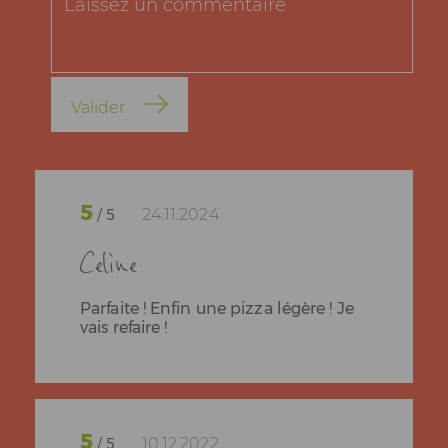
Valider
5
24.11.2024
/ 5
Celine
Parfaite ! Enfin une pizza légère ! Je
vais refaire !
5
10.12.2022
/ 5