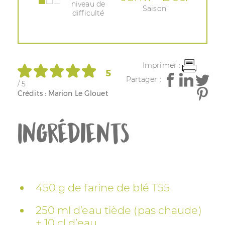
niveau de
Saison
difficulté
Imprimer :
5
Partager :
/ 5
Crédits : Marion Le Glouet
Ingrédients
450 g de farine de blé T55
250 ml d’eau tiède (pas chaude)
+ 10 cl d’eau