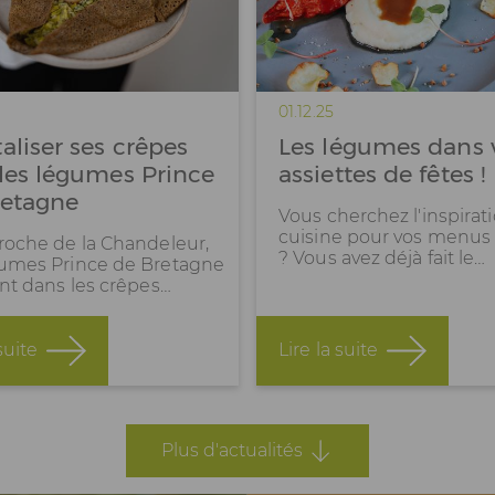
01.12.25
aliser ses crêpes
Les légumes dans 
les légumes Prince
assiettes de fêtes !
retagne
Vous cherchez l'inspirat
cuisine pour vos menus 
proche de la Chandeleur,
? Vous avez déjà fait le…
gumes Prince de Bretagne
ent dans les crêpes…
suite
Lire la suite
Plus d'actualités