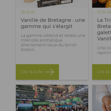
26.05.26
27.04.26
Vanille de Bretagne : une
La Tr
gamme qui s’élargit
Bret
galet
La gamme s’étend et révèle une
Vanil
intensité aromatique
directement issue du terroir
Une col
breton.
rayonn
Lire la suite
Lire la 