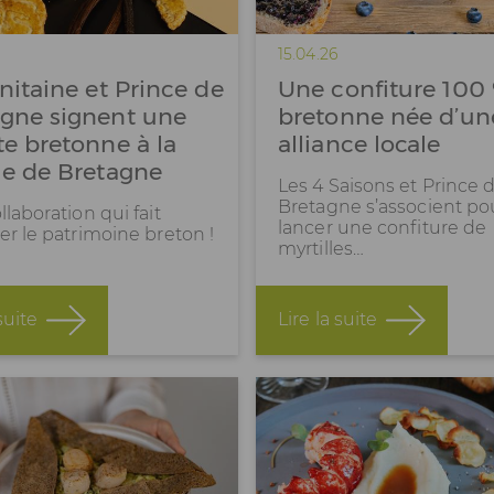
15.04.26
initaine et Prince de
Une confiture 100
agne signent une
bretonne née d’un
te bretonne à la
alliance locale
le de Bretagne
Les 4 Saisons et Prince 
Bretagne s’associent po
laboration qui fait
lancer une confiture de
er le patrimoine breton !
myrtilles…
suite
Lire la suite