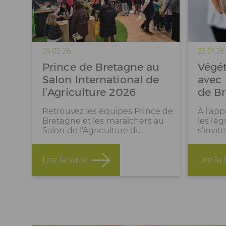
25.02.26
22.01.26
Prince de Bretagne au
Végét
Salon International de
avec 
l’Agriculture 2026
de B
Retrouvez les équipes Prince de
À l’ap
Bretagne et les maraîchers au
les lé
Salon de l'Agriculture du…
s’invit
Lire la suite
Lire la 