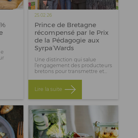
25.02.26
 %
Prince de Bretagne
e
récompensé par le Prix
de la Pédagogie aux
Syrpa’Wards
de
ur
Une distinction qui salue
l’engagement des producteurs
bretons pour transmettre et…
Lire la suite