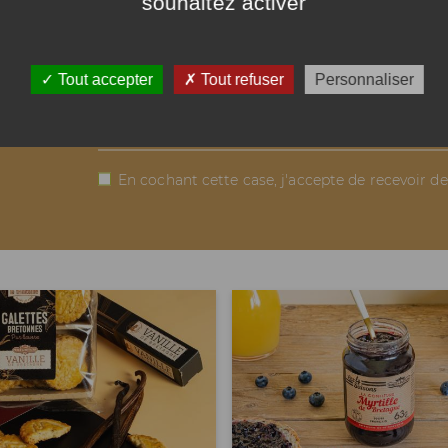
souhaitez activer
nos
Abonnez-vous à notre newsletter mensu
Tout accepter
Tout refuser
Personnaliser
E-
mail
En cochant cette case, j'accepte de recevoir d