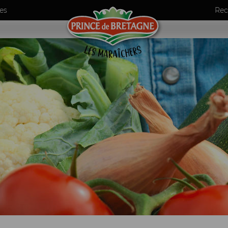
es
Rec
umes
ls
de maraîchers