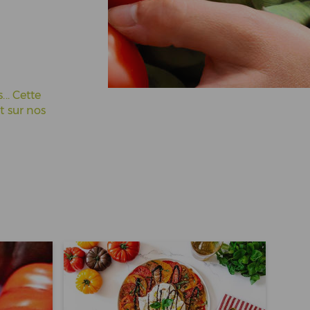
... Cette
t sur nos