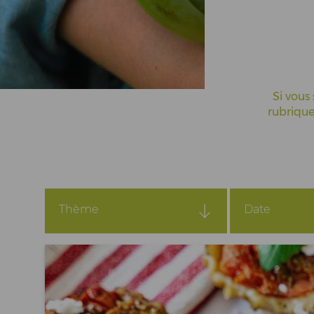
Actualités
Espace Pros & Presse
Si vous 
rubrique
Thème
Date
Tous
Toutes
Coopératives
2026
Recette
2025