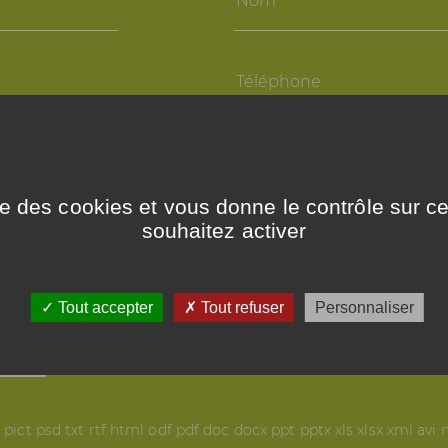
Téléphone
Code
postal
ise des cookies et vous donne le contrôle sur 
souhaitez activer
Pays
Tout accepter
Tout refuser
Personnaliser
f pict psd txt rtf html odf pdf doc docx ppt pptx xls xlsx xml a