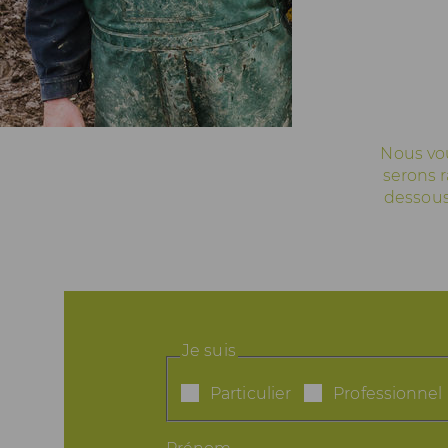
Actualités
Espace Pros & Presse
Nous vou
serons r
dessous
Je suis
Particulier
Professionnel
Prénom