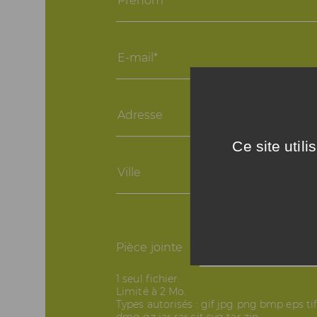
E-
mail
Adresse
Ce site util
Ville
Pièce jointe
Joindre un fichier
1 seul fichier.
Limité à 2 Mo.
Types autorisés : gif jpg png bmp eps ti
dmg gz jar rar sit svg tar zip.