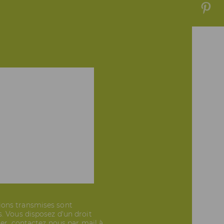
ions transmises sont
. Vous disposez d'un droit
cer, contactez nous par mail à