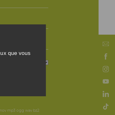
ceux que vous
vi mov mp3 ogg wav bz2