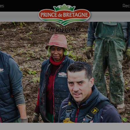
es
Rec
umes
ls
de maraîchers