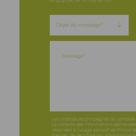
Objet
du
Objet du message*
message
Message
Les champs accompagnés du symbole * 
La collecte des informations demandée
réservées à l'usage exclusif de Prince
d'accès, de rectification, d'opposition