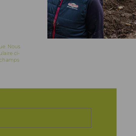
que. Nous
laire ci-
s champs