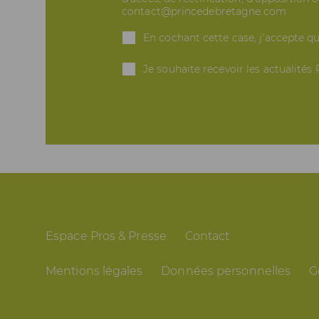
contact@princedebretagne.com
En cochant cette case, j'accepte q
Je souhaite recevoir les actualités
Espace Pros & Presse
Contact
Mentions légales
Données personnelles
G