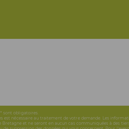
sont obligatoires.
s est nécessaire au traitement de votre demande. Les informat
 de Bretagne et ne seront en aucun cas communiquées à des tiers
 ou de suppression des données qui vous concernent. Pour l'exer