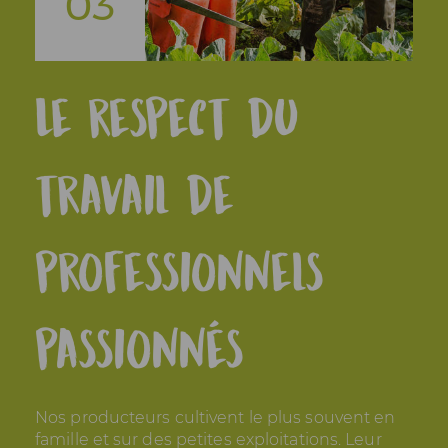
03
Le respect du
L
travail de
t
professionnels
s
té
ur
passionnés
Une 
temp
ogie
prop
irré
ne
Nos producteurs cultivent le plus souvent en
famille et sur des petites exploitations. Leur