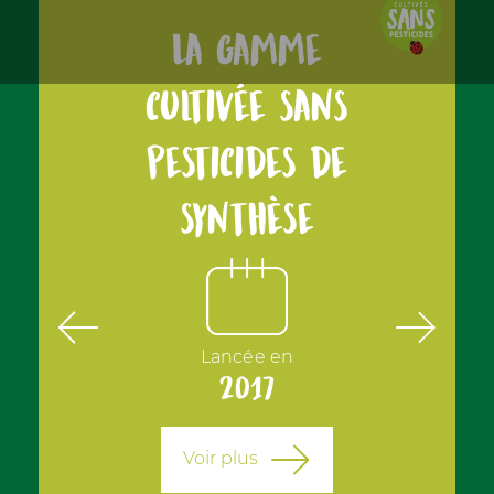
La gamme
cultivée sans
pesticides de
synthèse
ariétés de
Lancée en
Plusieurs
tes
2017
to
Voir plus