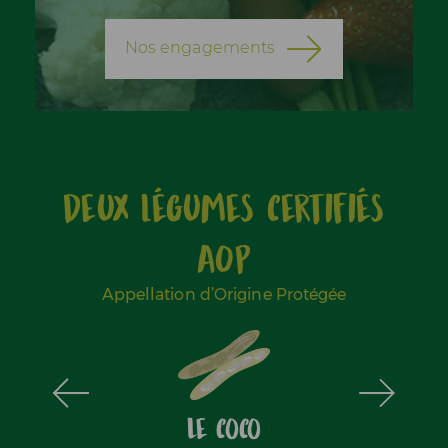
Nos engagements
Deux légumes certifiés
AOP
Appellation d’Origine Protégée
gnon
Le coco
L'o