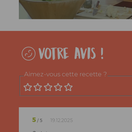
Votre avis !
Aimez-vous cette recette ?
5
19.12.2025
/ 5