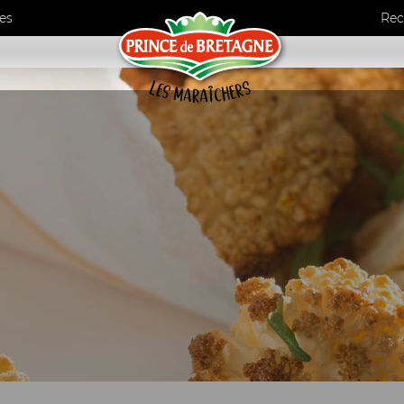
es
Rec
umes
ls
de maraîchers