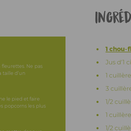
Ingréd
1 chou-
Jus d'1 c
 fleurettes. Ne pas
 taille d’un
1 cuillèr
3 cuillèr
 le pied et faire
1/2 cuil
les popcorns les plus
1 cuillèr
1/2 cuill