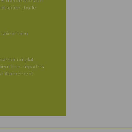
 les mettre dans un
de citron, huile
 soient bien
isé sur un plat
soient bien réparties
e uniformément.