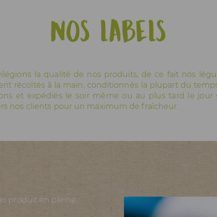
Nos labels
ilégions la qualité de nos produits, de ce fait nos lé
ent récoltés à la main, conditionnés la plupart du temp
ions et expédiés le soir même ou au plus tard le jour 
ers nos clients pour un maximum de fraîcheur.
o produit en pleine