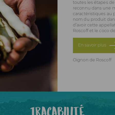
toutes les étapes de
reconnu dans une m
caractéristiques au 
nom du produit dan
d’avoir cette appella
Roscoff
et le
coco d
En savoir plus
Oignon de Roscoff
Traçabilité