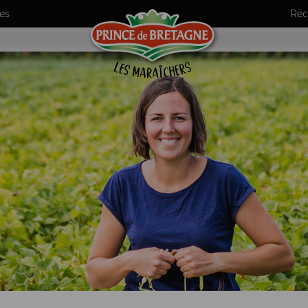
es
Rec
umes
ls
de maraîchers