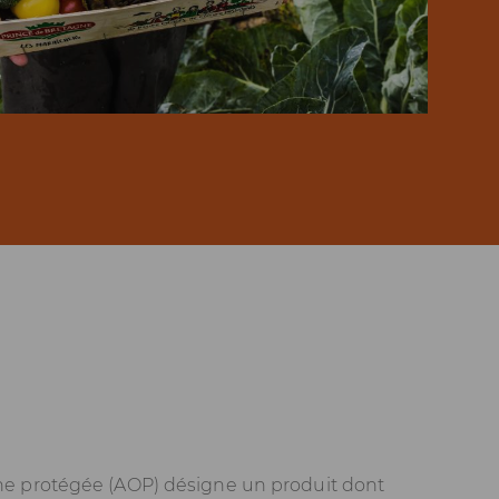
gine protégée (AOP) désigne un produit dont