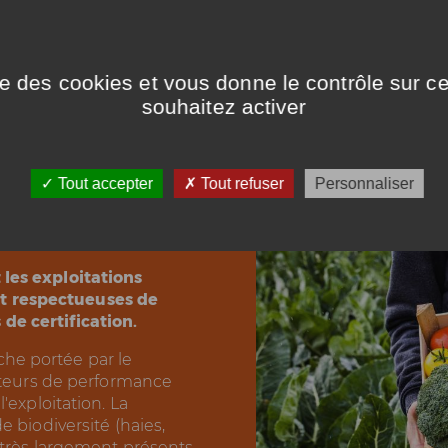
ise des cookies et vous donne le contrôle sur 
souhaitez activer
Tout accepter
Tout refuser
Personnaliser
e
les exploitations
t respectueuses de
de certification.
he portée par le
cateurs de performance
'exploitation. La
e biodiversité (haies,
 très largement présents