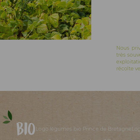
Actualités
Espace Pros & Presse
Nous priv
très souv
exploitat
récolte v
Bio
Logo légumes bio Prince de Bretagne
Log