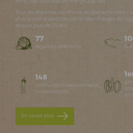
terre
Logo cultivées en france
Logo AB
Tous les légumes bio Prince de Bretagne sont cult
plus grand respect du cahier des charges de l'ag
depuis plus de 25 ans.
77
1
légumes différents
bre
1e
148
gr
producteurs passionnés et
pro
indépendants
en 
En savoir plus