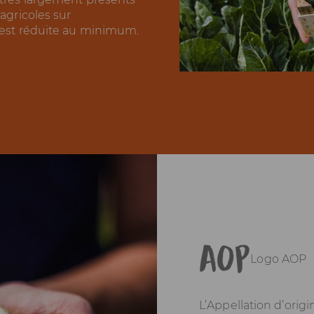
 agricoles sur
) est réduite au minimum.
AOP
Logo AOP
L’Appellation d’ori