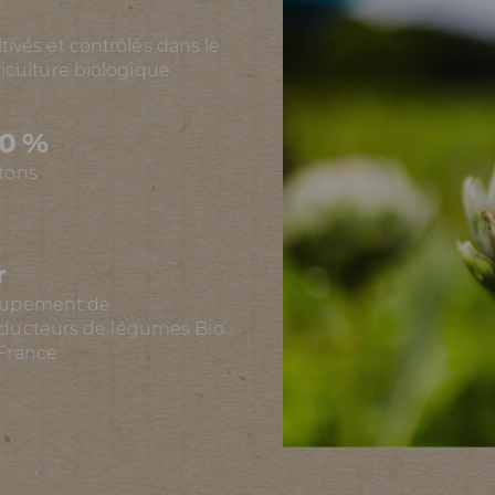
ivés et contrôlés dans le
riculture biologique
00 %
tons
r
oupement de
ducteurs de légumes Bio
France