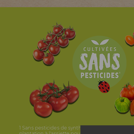
1 Sans pesticides de synthèse de la fleur à l'assi
plantation à l'assiette pour potimarron et de la fe