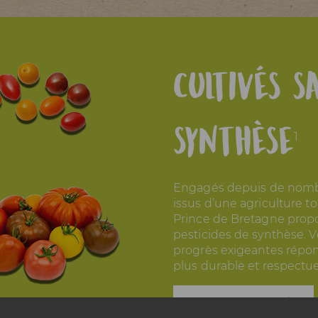
Cultivés s
synthèse
1
Engagés depuis de nomb
issus d’une agriculture to
Prince de Bretagne prop
pesticides de synthèse. V
progrès exigeantes répon
plus durable et respectu
ette pour la tomate, de la
En savoir plus
uille à l'assiette pour