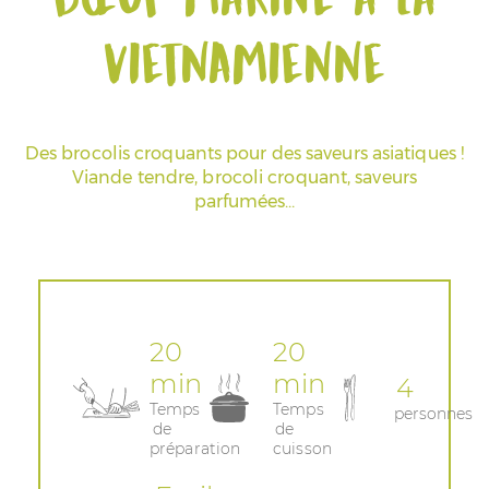
vietnamienne
Espace Pros & Presse
Des brocolis croquants pour des saveurs asiatiques !
Viande tendre, brocoli croquant, saveurs
parfumées…
20
20
min
min
4
Temps
Temps
personnes
de
de
préparation
cuisson