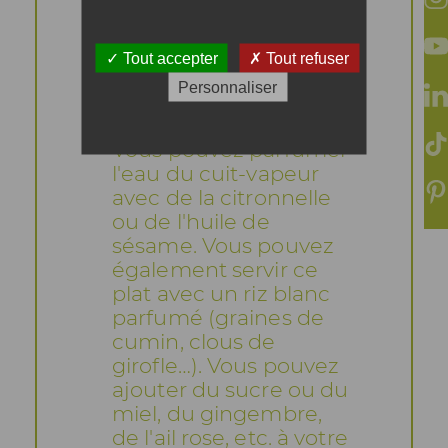
Astuces
Tout accepter
Tout refuser
Personnaliser
Vous pouvez parfumer
l'eau du cuit-vapeur
avec de la citronnelle
ou de l'huile de
sésame. Vous pouvez
également servir ce
plat avec un riz blanc
parfumé (graines de
cumin, clous de
girofle…). Vous pouvez
ajouter du sucre ou du
miel, du gingembre,
de l'ail rose, etc. à votre