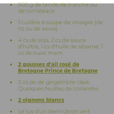
500 g de tende de tranche ou
de rumsteack
1 cuillère à soupe de vinaigre (de
riz ou de xéres)
4 cs de soja, 2 cs de sauce
d'huître, 1 cs d'huile de sésame, 1
cs de nuoc mam
2 gousses d'ail rosé de
Bretagne Prince de Bretagne
2 cs de de gingembre râpé,
Quelques feuilles de coriandre
2 oignons blancs
Le jus d'un demi citron vert