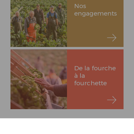
Nos
engagements
De la fourche
à la
fourchette