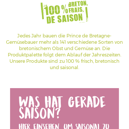
Jedes Jahr bauen die Prince de Bretagne-
Gemüsebauer mehr als 141 verschiedene Sorten von
bretonischem Obst und Gemüse an. Die
Produktpalette folgt dem Ablauf der Jahreszeiten.
Unsere Produkte sind zu 100 % frisch, bretonisch
und saisonal.
Was hat gerade
Saison?
Hier einsehen, um saisonal zu