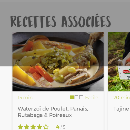
Recettes associées
15 min
Facile
20 min
Waterzoï de Poulet, Panais,
Tajin
Rutabaga & Poireaux
4
/ 5