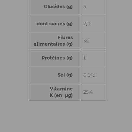
Glucides (g)
3
dont sucres (g)
2,11
Fibres
3.2
alimentaires (g)
Protéines (g)
1.1
Sel (g)
0.015
Vitamine
25.4
K (en µg)