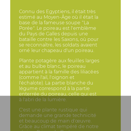
Connu des Egyptiens, il était très
estimé au Moyen-Âge où il était la
base de la fameuse soupe "La
Porée". Le poireau est l'emblème
du Pays de Galles depuis une
bataille contre les Saxons, où pour
se reconnaître, les soldats avaient
orné leur chapeau d'un poireau.
Plante potagère aux feuilles larges
et au bulbe blanc, le poireau
appartient à la famille des liliacées
(comme l'ail, l'oignon et
l'échalote). La partie blanche du
légume correspond à la partie
enterrée du poireau, celle qui est
à l'abri de la lumière.
C'est une plante rustique qui
demande une grande technicité
et beaucoup de main d'œuvre.
Grâce au climat tempéré de notre