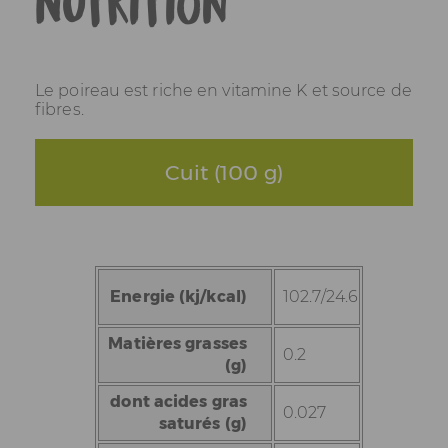
Nutrition
Le poireau est riche en vitamine K et source de
fibres.
Cuit (100 g)
Energie (kj/kcal)
102.7/24.6
Matières grasses
0.2
(g)
dont acides gras
0.027
saturés (g)