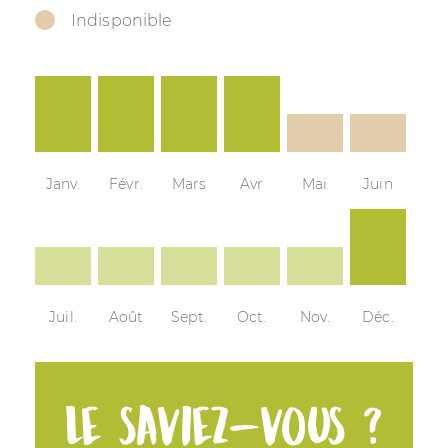
Indisponible
Janv.
Févr.
Mars
Avr
Mai
Juin
Juil.
Août
Sept.
Oct.
Nov.
Déc.
Le saviez-vous ?