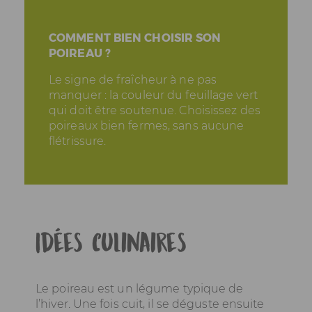
COMMENT BIEN CHOISIR SON
POIREAU ?
Le signe de fraîcheur à ne pas
manquer : la couleur du feuillage vert
qui doit être soutenue. Choisissez des
poireaux bien fermes, sans aucune
flétrissure.
Idées culinaires
Le poireau est un légume typique de
l’hiver. Une fois cuit, il se déguste ensuite