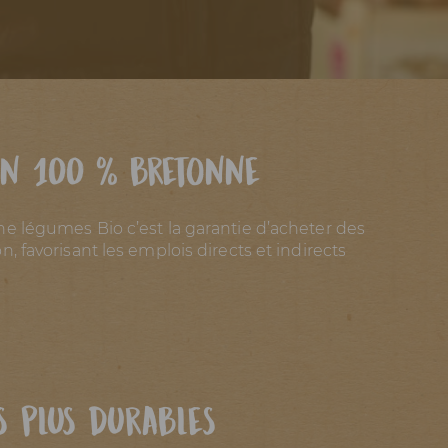
on 100 % bretonne
e légumes Bio c’est la garantie d’acheter des
, favorisant les emplois directs et indirects
s plus durables