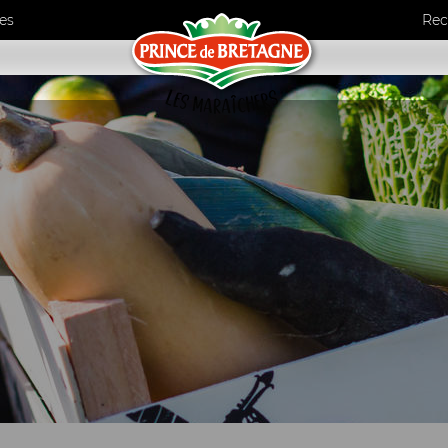
es
Rec
umes
ls
de maraîchers