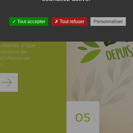
 que !
Tout accepter
Tout refuser
Personnaliser
ôles externes
réalisés à tous
 stations de
IO Prince de
n.
05