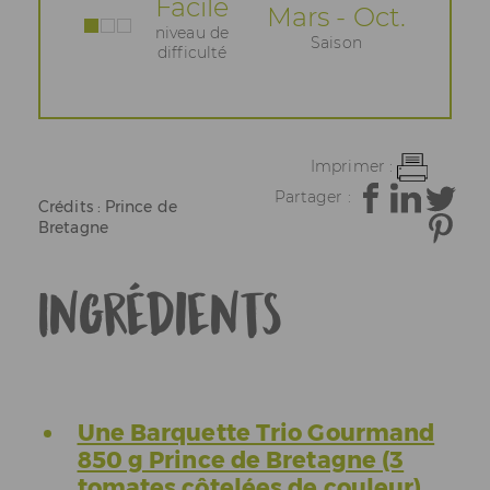
Facile
Mars - Oct.
niveau de
Saison
difficulté
Imprimer :
Partager :
Crédits : Prince de
Bretagne
Ingrédients
Une Barquette Trio Gourmand
850 g Prince de Bretagne (3
tomates côtelées de couleur)