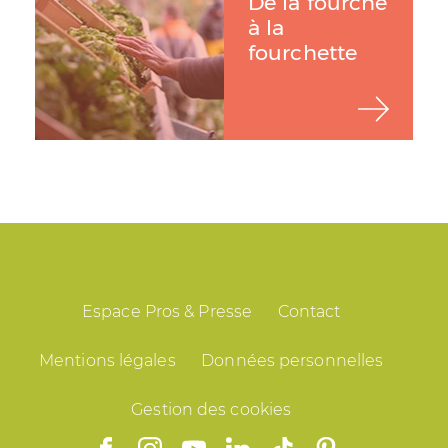
De la fourche
à la
fourchette
Espace Pros & Presse
Contact
Mentions légales
Données personnelles
Gestion des cookies