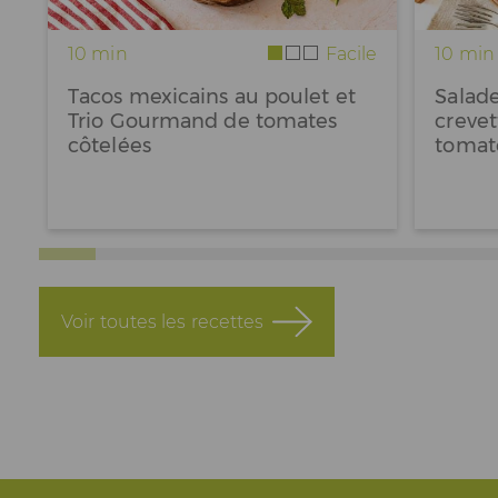
10 min
Facile
10 min
Tacos mexicains au poulet et
Salad
Trio Gourmand de tomates
creve
côtelées
tomat
Voir toutes les recettes