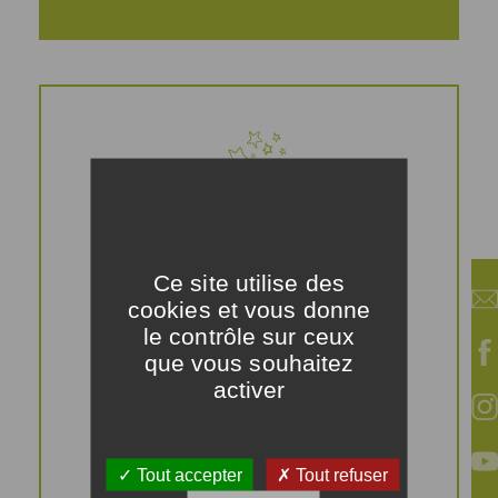
Astuces
Ce site utilise des
cookies et vous donne
le contrôle sur ceux
que vous souhaitez
Si vous ne trouvez pas
activer
de stracciatella, vous
pouvez utiliser le cœur
crémeux d'une
burrata classique que
Tout accepter
Tout refuser