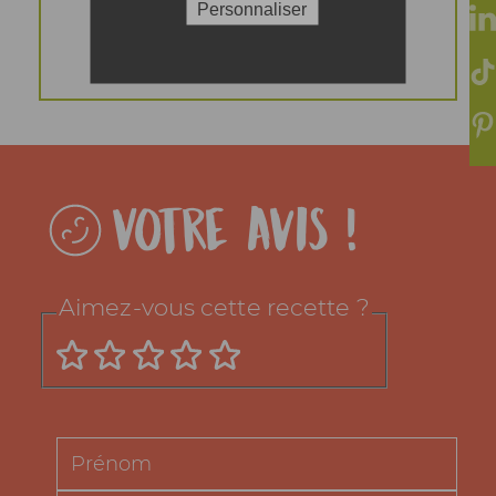
vous étalerez à la
Personnaliser
cuillère.
Votre avis !
Aimez-vous cette recette ?