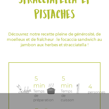
pistaches
Espace Pros & Presse
Découvrez notre recette pleine de générosité, de
moelleux et de fraîcheur : le focaccia sandwich au
jambon aux herbes et stracciatella !
5
5
min
min
4
Temps
Temps
personnes
de
de
préparation
cuisson