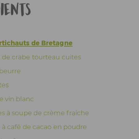
ients
artichauts de Bretagne
 de crabe tourteau cuites
 beurre
tes
de vin blanc
res à soupe de crème fraîche
re à café de cacao en poudre