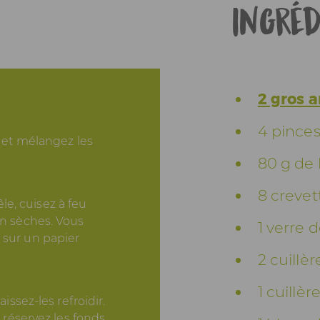
Ingréd
2 gros 
4 pinces
n et mélangez les
80 g de
8 crevet
e, cuisez à feu
en sèches. Vous
1 verre 
 sur un papier
2 cuillè
1 cuillè
aissez-les refroidir.
t réservez les fonds.