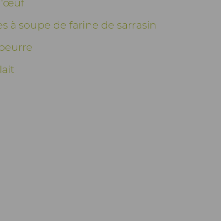
d'œuf
res à soupe de farine de sarrasin
 beurre
lait