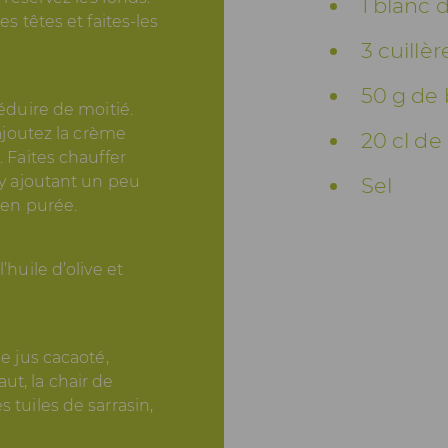
1 blanc 
es têtes et faites-les
3 cuillè
50 g de
réduire de moitié.
 ajoutez la crème
20 cl de 
. Faites chauffer
 y ajoutant un peu
Sel
 en purée.
’huile d’olive et
de jus cacaoté,
t, la chair de
 tuiles de sarrasin,