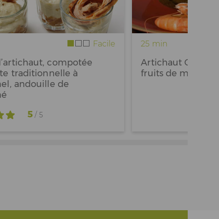
Facile
25 min
’artichaut, compotée
Artichaut Castel 
te traditionnelle à
fruits de mer
el, andouille de
né
5
/ 5