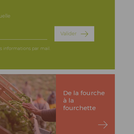
elle
Valider
es informations par mail.
De la fourche
à la
fourchette