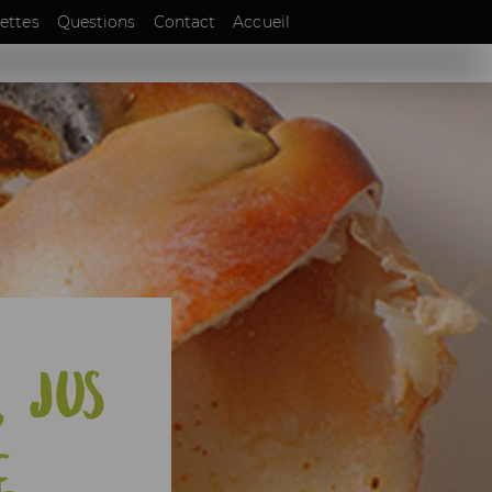
EN
ettes
Questions
Contact
Accueil
DE
, jus
e