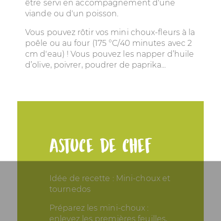
être servi en accompagnement d'une
viande ou d'un poisson.
Vous pouvez rôtir vos mini choux-fleurs à la
poêle ou au four (175 °C/40 minutes avec 2
cm d'eau) ! Vous pouvez les napper d’huile
d’olive, poivrer, poudrer de paprika...
Astuce de chef
Idée de recette : Mini-choux et
tournedos
Préparez les mini-choux :
enlevez les premières feuilles,