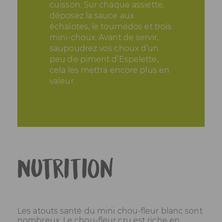
cuisson. Sur chaque assiette,
déposez la sauce aux
échalotes, le tournedos et trois
mini-choux. Avant de servir,
saupoudrez vos choux d’un
peu de piment d’Espelette,
cela les mettra encore plus en
valeur.
Nutrition
Les atouts santé du mini chou-fleur blanc sont
nombreux. Le chou-fleur cru est riche en