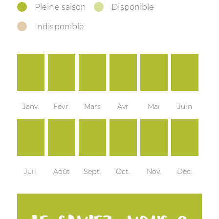
Pleine saison
Disponible
Indisponible
Janv.
Févr.
Mars
Avr
Mai
Juin
Juil.
Août
Sept.
Oct.
Nov.
Déc.