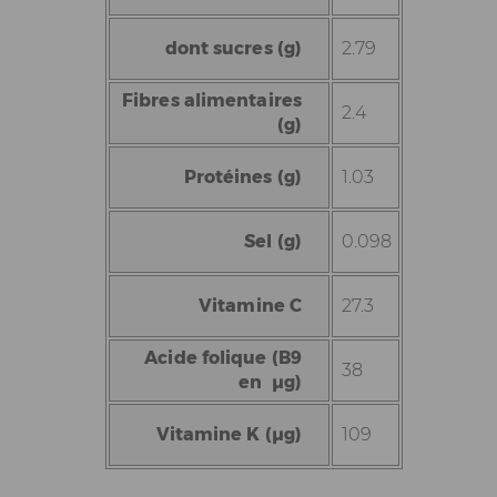
dont sucres (g)
2.79
Fibres alimentaires
2.4
(g)
Protéines (g)
1.03
Sel (g)
0.098
Vitamine C
27.3
Acide folique (B9
38
en µg)
Vitamine K (µg)
109