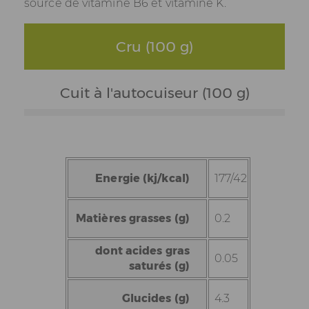
source de vitamine B6 et vitamine K.
Cru (100 g)
Cuit à l'autocuiseur (100 g)
Energie (kj/kcal)
177/42
Matières grasses (g)
0.2
dont acides gras
0.05
saturés (g)
Glucides (g)
4.3