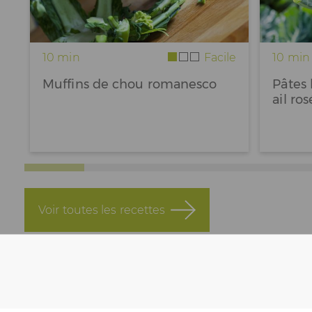
10 min
Facile
10 min
Muffins de chou romanesco
Pâtes 
ail ros
Voir toutes les recettes