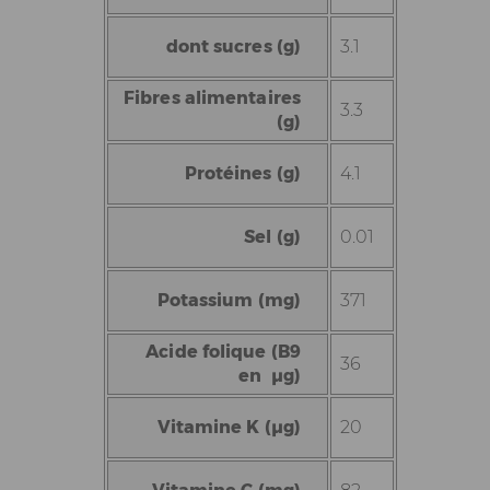
dont sucres (g)
3.1
Fibres alimentaires
3.3
(g)
Protéines (g)
4.1
Sel (g)
0.01
Potassium (mg)
371
Acide folique (B9
36
en µg)
Vitamine K (µg)
20