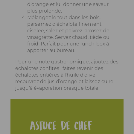
d’orange et lui donner une saveur
plus profonde.
Mélangez le tout dans les bols,
parsemez d’échalote finement
ciselée, salez et poivrez, arrosez de
vinaigrette. Servez chaud, tiède ou
froid. Parfait pour une lunch-box à
apporter au bureau.
Pour une note gastronomique, ajoutez des
échalotes confites : faites revenir des
échalotes entières à l’huile d’olive,
recouvrez de jus d’orange et laissez cuire
jusqu’à évaporation presque totale.
Astuce de chef