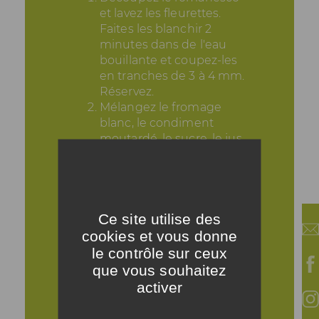
et lavez les fleurettes.
Faites les blanchir 2
minutes dans de l'eau
bouillante et coupez-les
en tranches de 3 à 4 mm.
Réservez.
Mélangez le fromage
blanc, le condiment
moutardé, le sucre, le jus
de citron, les brins
d'aneth émincés et
assaisonnez à votre goût.
Réservez.
Disposez une première
Ce site utilise des
couche de fleurettes de
cookies et vous donne
romanesco, puis la sauce
le contrôle sur ceux
au fromage blanc et le
que vous souhaitez
saumon émincé. Répétez
activer
l'opération. Décorez le
mille feuille obtenu avec