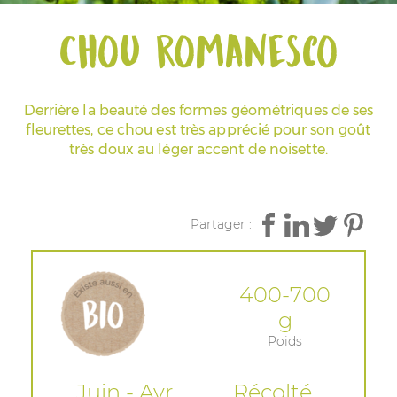
Chou romanesco
Espace Pros & Presse
Derrière la beauté des formes géométriques de ses
fleurettes, ce chou est très apprécié pour son goût
très doux au léger accent de noisette.
Partager :
400-700
g
Poids
Juin - Avr
Récolté