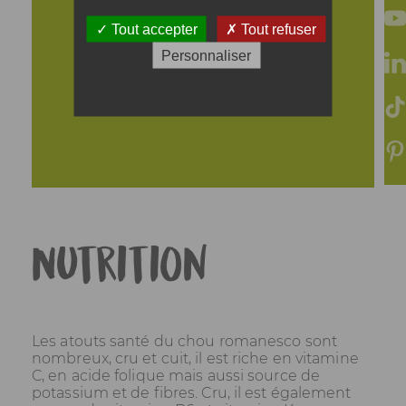
de l'aneth et de la fleur
de sel.
Tout accepter
Tout refuser
Personnaliser
Accompagnez ce mille feuille
de pain de campagne grillé ou
de pain suédois.
Nutrition
Les atouts santé du chou romanesco sont
nombreux, cru et cuit, il est riche en vitamine
C, en acide folique mais aussi source de
potassium et de fibres. Cru, il est également