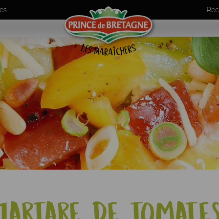
es
Rec
umes
ls
de maraîchers
Tartare de tomate