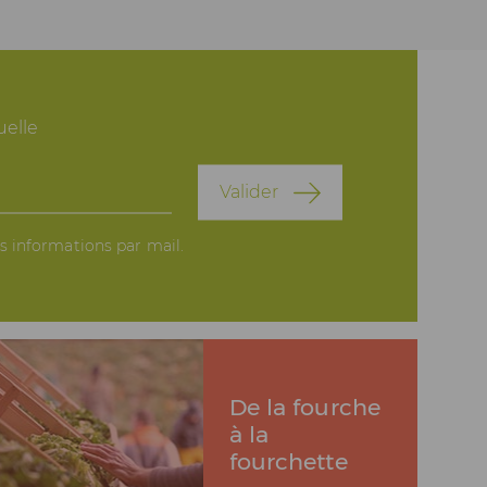
elle
Valider
es informations par mail.
De la fourche
à la
fourchette