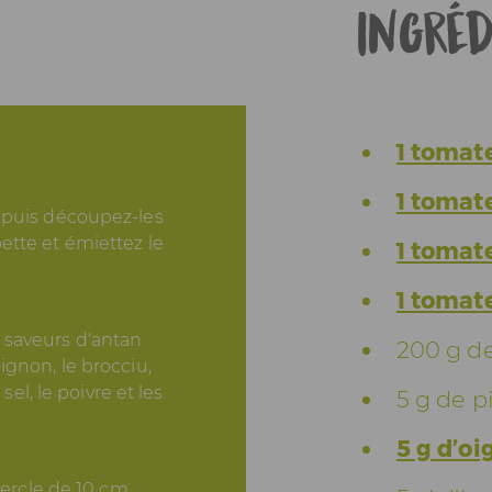
Ingréd
1 tomat
1 tomat
 puis découpez-les
ette et émiettez le
1 tomat
1 tomat
 saveurs d'antan
200 g d
ignon, le brocciu,
sel, le poivre et les
5 g de p
5 g d’o
cercle de 10 cm.