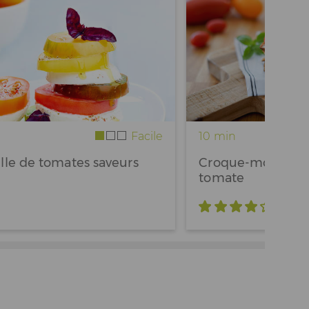
Facile
10 min
ille de tomates saveurs
Croque-monsieur
tomate
4
/ 