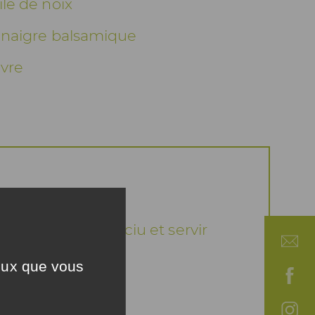
ile de noix
vinaigre balsamique
ivre
à la place du brocciu et servir
ercle.
ceux que vous