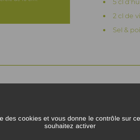
5 cl d'hu
2 cl de 
Sel & po
uvez utiliser de la feta ou de la mozzarella 
are de tomates en bol si vous n’avez pas de c
ise des cookies et vous donne le contrôle sur 
souhaitez activer