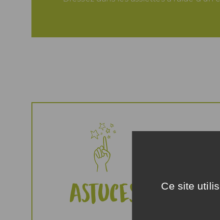
Vous po
le tart
Astuces
Ce site util