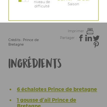
niveau de
Saison
difficulté
Imprimer :
Partager :
Crédits : Prince de
Bretagne
Ingrédients
6 échalotes Prince de bretagne
1 gousse d’ail Prince de
Bretagne