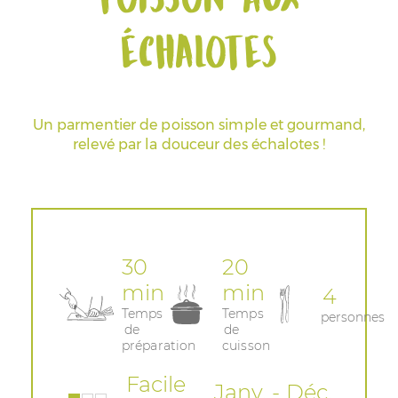
échalotes
Espace Pros & Presse
Un parmentier de poisson simple et gourmand,
relevé par la douceur des échalotes !
30
20
min
min
4
Temps
Temps
personnes
de
de
préparation
cuisson
Facile
Janv. - Déc.