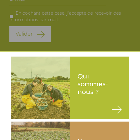
mail
En cochant cette case, j'accepte de recevoir des
informations par mail.
5
06.06.2026
/ 5
Valider
Marc
C'est super
Qui
sommes-
5
31.05.2026
/ 5
nous ?
Fabienne
OK super