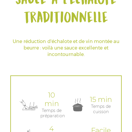
traditionnelle
Espace Pros & Presse
Une réduction d'échalote et de vin montée au
beurre : voilà une sauce excellente et
incontournable.
10
15 min
min
Temps de
Temps de
cuisson
préparation
4
Facile