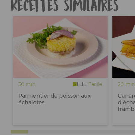
Recettes similaires
5
17.06.2026
/ 5
Germaine
Excellent
30 min
Facile
20 min
Parmentier de poisson aux
Canard
5
13.06.2026
/ 5
échalotes
d’écha
Françoise
framb
Facile et bon