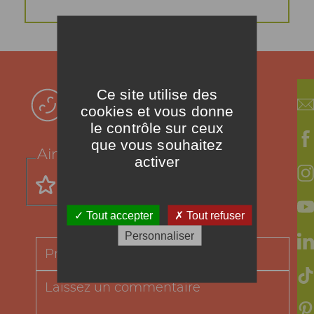
Votre avis !
Ce site utilise des
cookies et vous donne
le contrôle sur ceux
que vous souhaitez
Aimez-vous cette recette ?
activer
Tout accepter
Tout refuser
Personnaliser