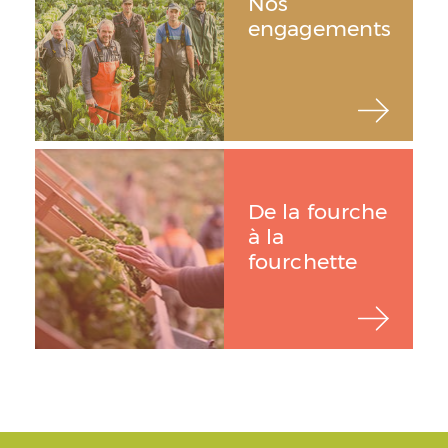
Nos
engagements
5
16.05.2026
/ 5
Georges
C'est très bon
De la fourche
à la
5
fourchette
05.05.2026
/ 5
Martine
La sauce un délice merci