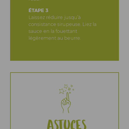
ÉTAPE 3
Laissez réduire jusqu’à
consistance sirupeuse. Liez la
sauce en la fouettant
légèrement au beurre.
Astuces