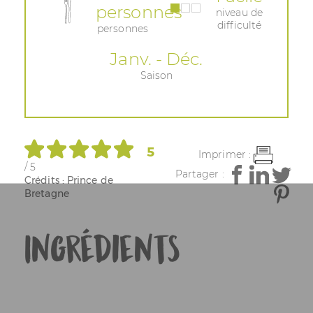
personnes
niveau de
difficulté
personnes
Janv. - Déc.
Saison
5
Imprimer :
/ 5
Partager :
Crédits : Prince de
Bretagne
Ingrédients