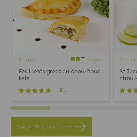
20 min
Moyen
20 min
Feuilletés grecs au chou-fleur
St Ja
kale
chou 
5
/ 5
Voir toutes les recettes