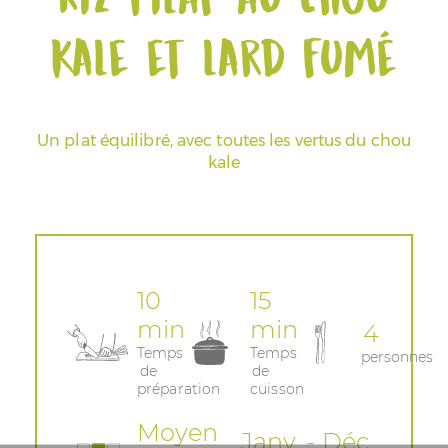
kale et lard fumé
Espace Pros & Presse
Un plat équilibré, avec toutes les vertus du chou
kale
10
15
min
min
4
Temps
Temps
personnes
de
de
préparation
cuisson
Moyen
Janv. - Déc.