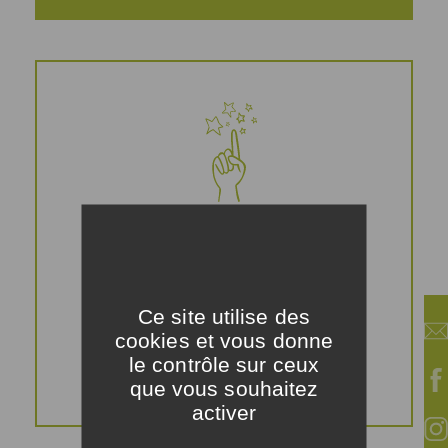
Astuces
Vous pouvez
Ce site utilise des
remplacer le lard par
cookies et vous donne
du poulet ou du tofu.
le contrôle sur ceux
que vous souhaitez
activer