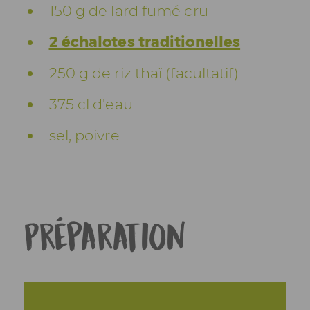
150 g de lard fumé cru
2 échalotes traditionelles
250 g de riz thaï (facultatif)
375 cl d'eau
sel, poivre
Préparation