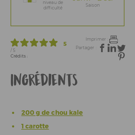
niveau de
Saison
difficulté
Imprimer :
5
Partager :
/ 5
Crédits :
Ingrédients
200 g de chou kale
1 carotte