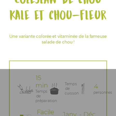
kale et chou-fleur
Espace Pros & Presse
Une variante colorée et vitaminée de la fameuse
salade de chou !
15
min
Temps
4
de
Temps
personnes
cuisson
de
préparation
Facile
Janv. - Déc.