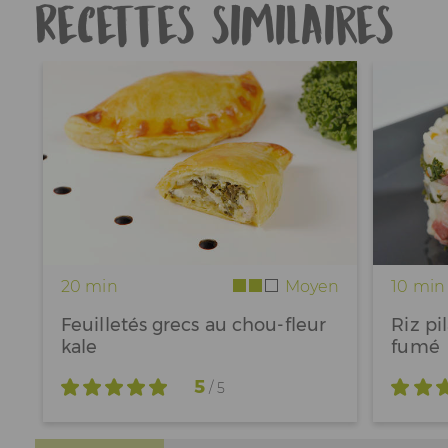
Recettes similaires
20 min
Moyen
10 min
Feuilletés grecs au chou-fleur
Riz pi
kale
fumé
5
/ 5