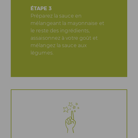
ÉTAPE 3
Préparez la sauce en
mélangeant la mayonnaise et
le reste des ingrédients,
assaisonnez à votre goût et
mélangez la sauce aux
légumes.