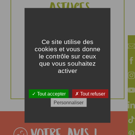
Astuces
Variez les couleurs
pour cette salade :
Ce site utilise des
chou-fleur, chou-fleur
cookies et vous donne
orange ou violet ou
le contrôle sur ceux
encore carottes de
que vous souhaitez
couleur (pourpre,
activer
jaune, blanche) seront
les bienvenus !
Tout accepter
Tout refuser
Personnaliser
Votre avis !