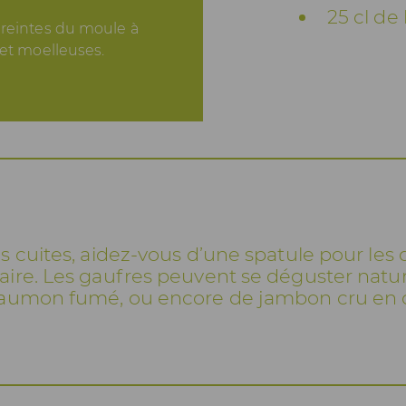
25 cl de 
preintes du moule à
 et moelleuses.
s cuites, aidez-vous d’une spatule pour les 
aire. Les gaufres peuvent se déguster nat
saumon fumé, ou encore de jambon cru en 