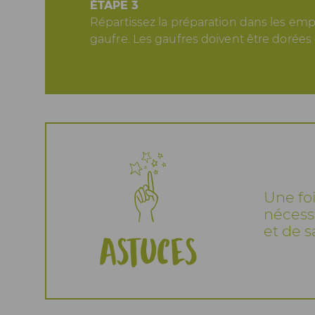
ÉTAPE 3
Répartissez la préparation dans les em
gaufre. Les gaufres doivent être dorées
Une foi
nécess
et de 
Astuces