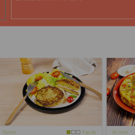
15min
Facile
10 min