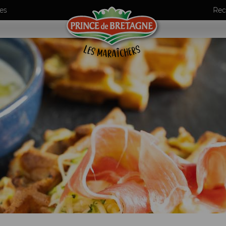
es
Rec
umes
ls
de maraîchers