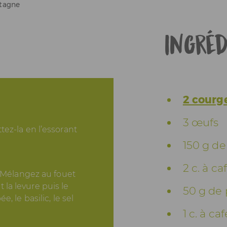
etagne
Ingréd
2 courg
3 œufs
ez-la en l’essorant
150 g de
2 c. à c
. Mélangez au fouet
et la levure puis le
50 g de
, le basilic, le sel
1 c. à ca