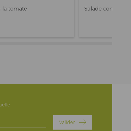
 à la tomate
Salade composée
elle
Valider