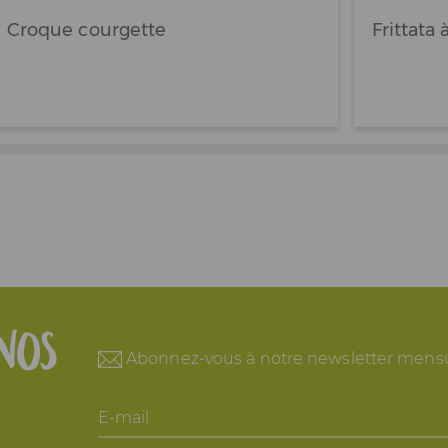
Croque courgette
Frittata
nos
Abonnez-vous à notre newsletter mensu
E-
mail