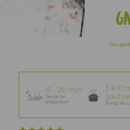
Actualités
G
Espace Pros & Presse
Des gaufr
3 à 10 
15 - 20 min
gaufrie
Temps de
préparation
Temps de c