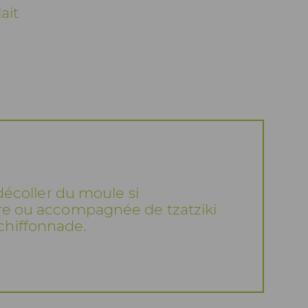
lait
décoller du moule si
ure ou accompagnée de tzatziki
chiffonnade.