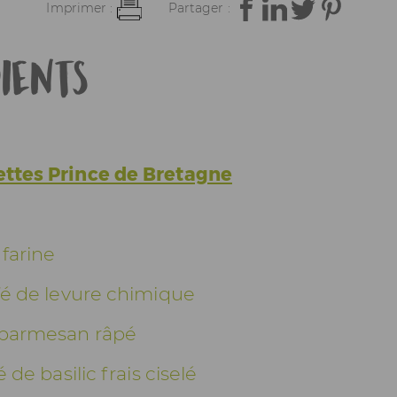
Imprimer :
Partager :
ients
ettes Prince de Bretagne
 farine
afé de levure chimique
 parmesan râpé
fé de basilic frais ciselé