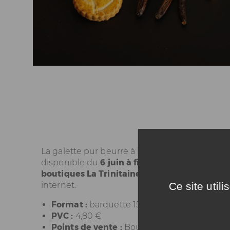
La galette pur beurre à la Vanille de Bretagne
disponible du
6 juin à fin septembre
, dans l
boutiques La Trinitaine
ainsi que sur leur sit
internet.
Ce site util
Format :
barquette 150 g
PVC :
4,80 €
Points de vente :
Boutiques La Trinitaine &