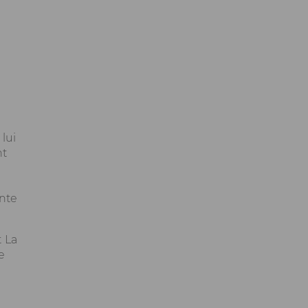
lui
nt
r
ante
t La
e