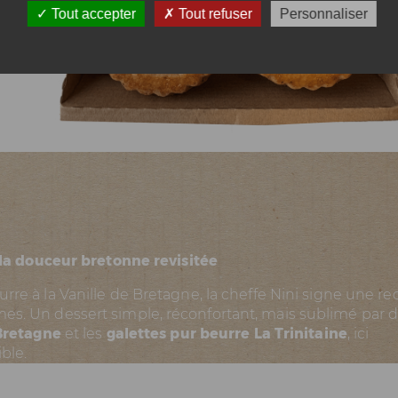
Tout accepter
Tout refuser
Personnaliser
: la douceur bretonne revisitée
rre à la Vanille de Bretagne,
la cheffe Nini
signe une re
mes. Un dessert simple, réconfortant, mais sublimé par 
 Bretagne
et les
galettes pur beurre La Trinitaine
, ici
ble.