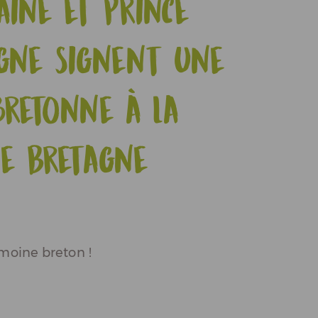
aine et Prince
gne signent une
bretonne à la
de Bretagne
imoine breton !