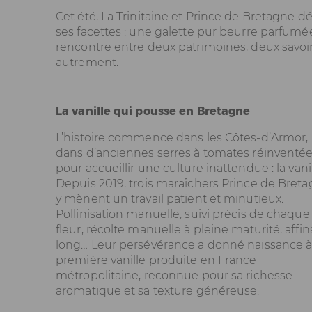
Cet été, La Trinitaine et Prince de Bretagne d
ses facettes : une galette pur beurre parfumée
rencontre entre deux patrimoines, deux savoir
autrement.
La vanille qui pousse en Bretagne
L’histoire commence dans les Côtes‑d’Armor,
dans d’anciennes serres à tomates réinventé
pour accueillir une culture inattendue : la vanil
Depuis 2019, trois maraîchers Prince de Bret
y mènent un travail patient et minutieux.
Pollinisation manuelle, suivi précis de chaque
fleur, récolte manuelle à pleine maturité, affi
long… Leur persévérance a donné naissance à
première vanille produite en France
métropolitaine, reconnue pour sa richesse
aromatique et sa texture généreuse.