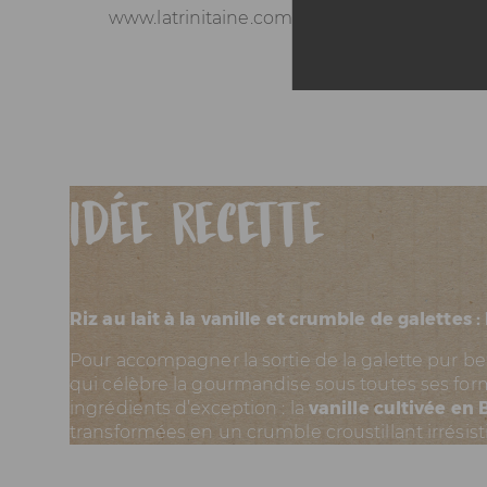
www.latrinitaine.com
Idée recette
Riz au lait à la vanille et crumble de galettes 
Pour accompagner la sortie de la galette pur beu
qui célèbre la gourmandise sous toutes ses for
ingrédients d’exception : la
vanille cultivée en
transformées en un crumble croustillant irrésisti