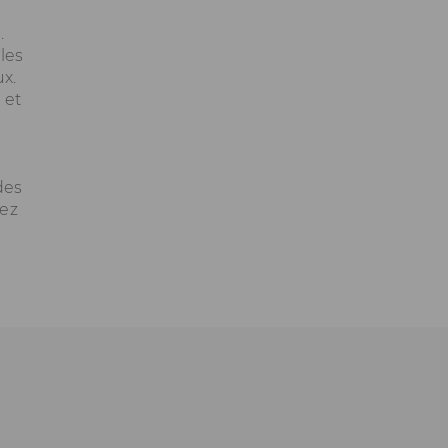
.
les
x.
 et
t
 des
tez