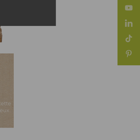
cette
deux