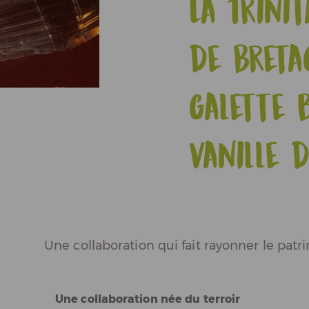
La Trinit
Actualités
de Breta
Espace Pros & Presse
galette 
Vanille 
Une collaboration qui fait rayonner le patr
Une collaboration née du terroir