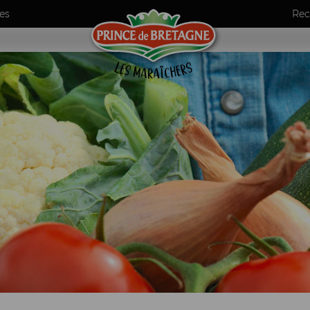
es
Rec
umes
ls
de maraîchers