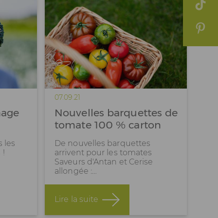
07.09.21
hage
Nouvelles barquettes de
tomate 100 % carton
s les
De nouvelles barquettes
 !
arrivent pour les tomates
Saveurs d'Antan et Cerise
allongée :…
Lire la suite