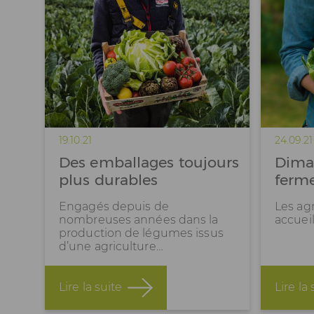
19.10.21
24.09.21
Des emballages toujours
Diman
plus durables
ferm
Engagés depuis de
Les ag
nombreuses années dans la
accueil
production de légumes issus
d’une agriculture…
Lire la suite
Lire la 