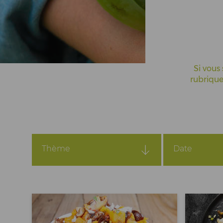
Actualités
Espace Pros & Presse
Si vous 
rubrique
Thème
Date
Tous
Toutes
Coopératives
2026
Recette
2025