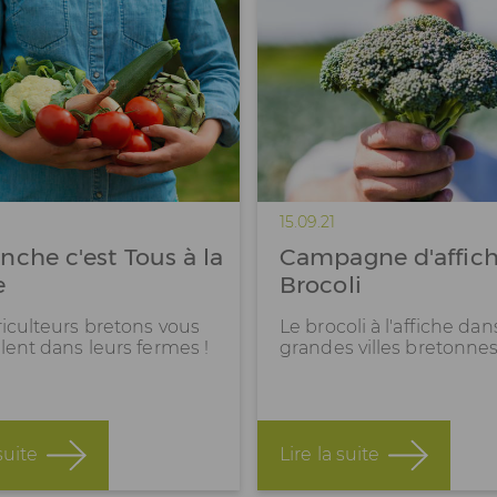
15.09.21
che c'est Tous à la
Campagne d'affic
e
Brocoli
riculteurs bretons vous
Le brocoli à l'affiche dan
lent dans leurs fermes !
grandes villes bretonnes
suite
Lire la suite