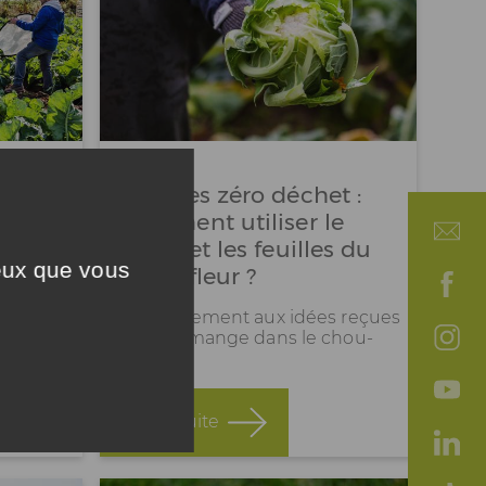
27.10.21
e de
Astuces zéro déchet :
comment utiliser le
tronc et les feuilles du
ceux que vous
chou-fleur ?
 à la
 de notre
Contrairement aux idées reçues
tout se mange dans le chou-
fleur !
Lire la suite