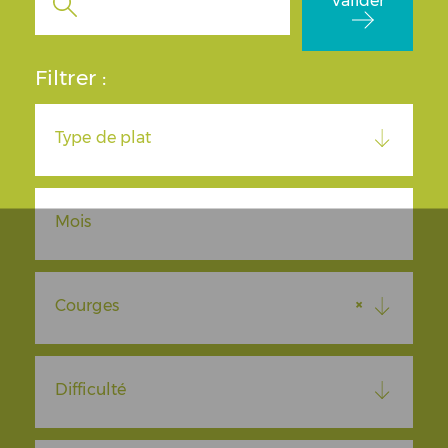
Valider
Filtrer :
Type de plat
Mois
×
Courges
Difficulté