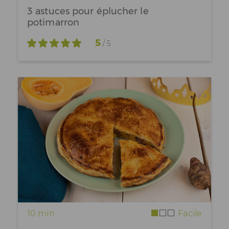
3 astuces pour éplucher le
potimarron
5
/ 5
10 min
Facile