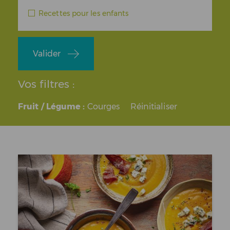
Recettes pour les enfants
Valider
Vos filtres :
Fruit / Légume :
Courges
Réinitialiser