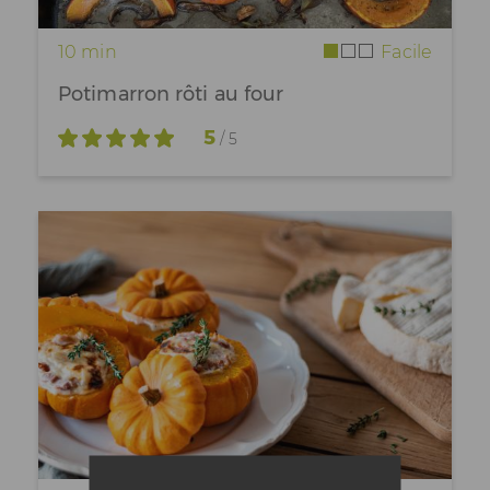
10 min
Facile
Potimarron rôti au four
5
/ 5