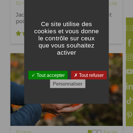
10 min
Facile
Jack be little farcies au reblochon et
poitrine fumée
Ce site utilise des
cookies et vous donne
5
/ 5
le contrôle sur ceux
que vous souhaitez
activer
Tout accepter
Tout refuser
Personnaliser
10 min
Facile