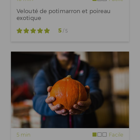
Velouté de potimarron et poireau
exotique
5
/ 5
5 min
Facile