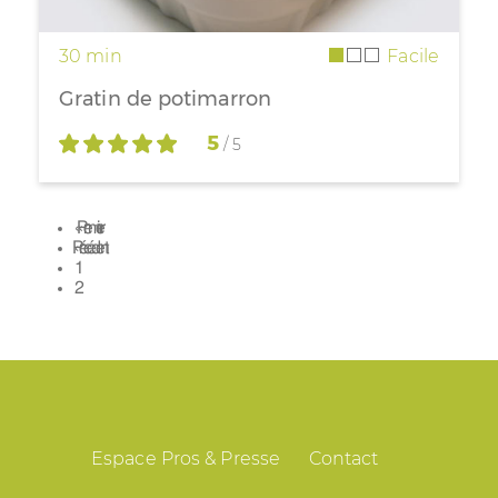
30 min
Facile
Gratin de potimarron
5
/ 5
Première
« Premier
Pagination
page
Page
‹ Précédent
précédente
Page
1
Page
2
Espace Pros & Presse
Contact