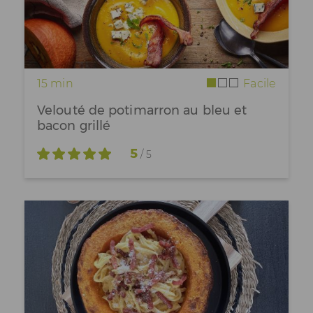
15 min
Facile
Velouté de potimarron au bleu et
bacon grillé
5
/ 5