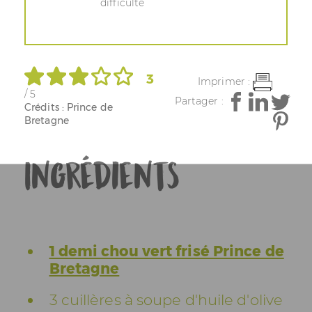
difficulté
3
Imprimer :
/ 5
Partager :
Crédits : Prince de
Bretagne
Ingrédients
1 demi chou vert frisé Prince de
Bretagne
3 cuillères à soupe d'huile d'olive