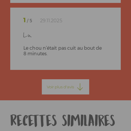
1
29.11.2025
/ 5
Ln
Le chou n’était pas cuit au bout de
8 minutes.
1
Voir plus d'avis
26.05.2025
/ 5
Laurent
Recettes similaires
Testé la recette est trop fade