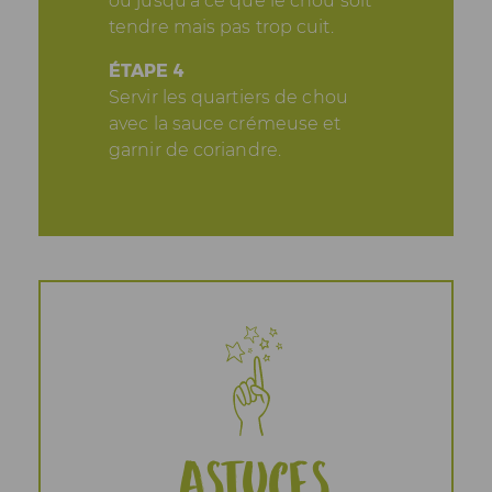
ou jusqu’à ce que le chou soit
tendre mais pas trop cuit.
ÉTAPE 4
Servir les quartiers de chou
avec la sauce crémeuse et
garnir de coriandre.
Astuces