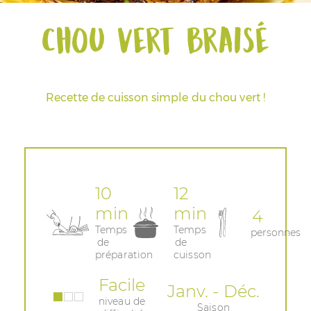
Chou vert braisé
Espace Pros & Presse
Recette de cuisson simple du chou vert !
10
12
min
min
4
Temps
Temps
personnes
de
de
préparation
cuisson
Facile
Janv. - Déc.
niveau de
Saison