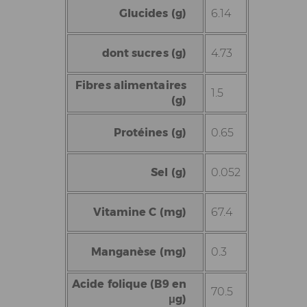
Glucides (g)
6.14
dont sucres (g)
4.73
Fibres alimentaires
1.5
(g)
Protéines (g)
0.65
Sel (g)
0.052
Vitamine C (mg)
67.4
Manganèse (mg)
0.3
Acide folique (B9 en
70.5
μg)