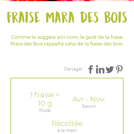
Fraise Mara des Bois
Espace Pros & Presse
Comme le suggère son nom, le goût de la fraise
Mara des Bois rappelle celui de la fraise des bois.
Partager :
1 fraise =
Avr - Nov.
10 g
Saison
Poids
Récoltée
à la main