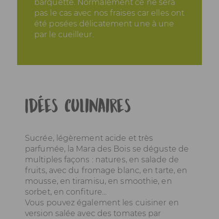
barquette. Normalement ce ne sera
pas le cas avec nos fraises car elles ont
été posées délicatement une à une
par le cueilleur.
Idées culinaires
Sucrée, légèrement acide et très
parfumée, la Mara des Bois se déguste de
multiples façons : natures, en salade de
fruits, avec du fromage blanc, en tarte, en
mousse, en tiramisu, en smoothie, en
sorbet, en confiture...
Vous pouvez également les cuisiner en
version salée avec des tomates par