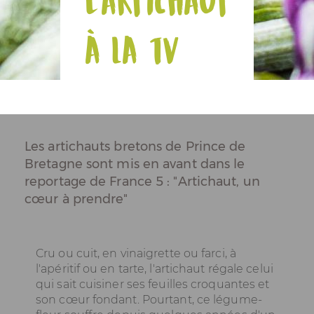
L'artichaut
Espace Pros & Presse
à la TV
Les artichauts bretons de Prince de
Bretagne sont mis en avant dans le
reportage de France 5 : "Artichaut, un
cœur à prendre"
Cru ou cuit, en vinaigrette ou farci, à
l'apéritif ou en tarte, l'artichaut régale celui
qui sait cuisiner ses feuilles croquantes et
son cœur fondant. Pourtant, ce légume-