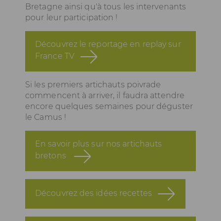
Bretagne ainsi qu'à tous les intervenants
pour leur participation !
Découvrez le reportage en replay sur
France TV
Si les premiers artichauts poivrade
commencent à arriver, il faudra attendre
encore quelques semaines pour déguster
le Camus !
En savoir plus sur nos artichauts
bretons
Découvrez des idées recettes