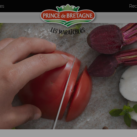
es
Rec
umes
ls
de maraîchers