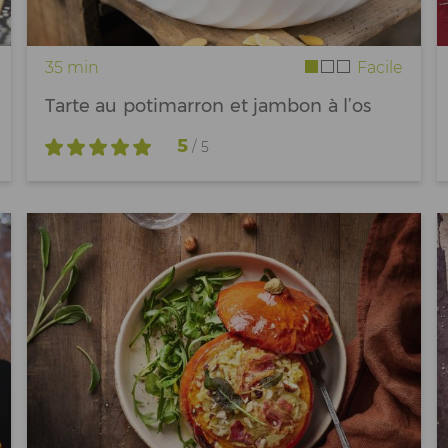
35 min
Facile
Tarte au potimarron et jambon à l’os
5
/ 5