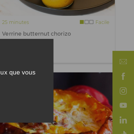
25 minutes
Facile
Verrine butternut chorizo
5
/ 5
ceux que vous