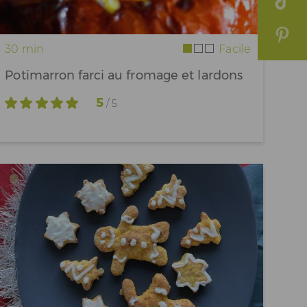
30 min
Facile
Potimarron farci au fromage et lardons
5
/ 5