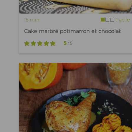
15 min
Facile
Cake marbré potimarron et chocolat
5
/ 5