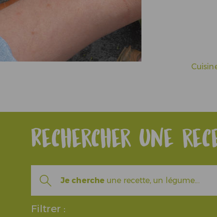
Actualités
Espace Pros & Presse
Cuisin
Rechercher une rec
Je cherche
une recette, un légume...
Filtrer :