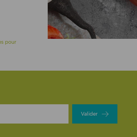
es pour
Valider