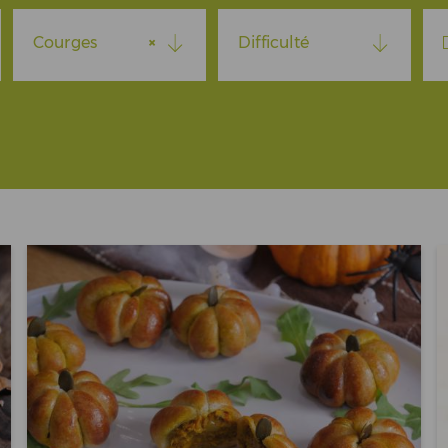
×
Courges
Difficulté