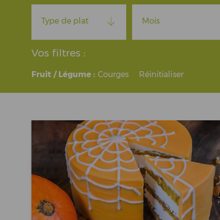
Type de plat
Mois
Vos filtres :
Fruit / Légume :
Courges
Réinitialiser