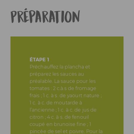
Préparation
ÉTAPE 1
Préchauffez la plancha et
préparez les sauces au
préalable. La sauce pour les
tomates : 2 c.à.s de fromage
frais ; 1 c. à s. de yaourt nature ;
1 c. à c. de moutarde à
l’ancienne ; 1 c. à c. de jus de
citron ; 4 c. à s. de fenouil
coupé en brunoise fine ; 1
pincée de sel et poivre. Pour la