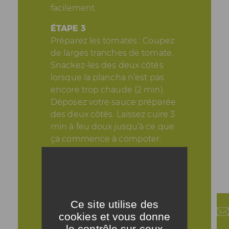
facilement.
ÉTAPE 3
Préparez les tomates : Coupez
de larges tranches de tomate.
Snackez-les des deux côtés
lorsque la plancha n’est pas
encore trop chaude (2 min).
Déposez votre sauce préparée
des deux côtés. Laissez cuire 3
min à feu doux jusqu’à ce que
ça commence à compoter.
ÉTAPE 4
Coupez l’oignon en tranche
d’1/2 cm d’épaisseur. Faites
revenir les tranches d’oignon
Ce site utilise des
dans de l’huile d’olive des deux
cookies et vous donne
côtés environ 3 min/face.
le contrôle sur ceux