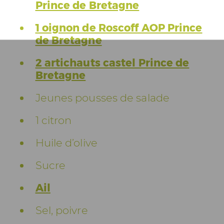
Prince de Bretagne
1 oignon de Roscoff AOP Prince
de Bretagne
2 artichauts castel Prince de
Bretagne
Jeunes pousses de salade
1 citron
Huile d’olive
Sucre
Ail
Sel, poivre