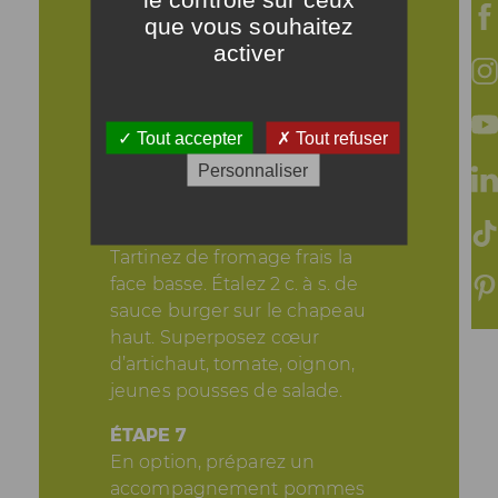
Saupoudrez de sucre pour
que vous souhaitez
caraméliser.
activer
ÉTAPE 5
Toastez le pain burger sur la
plancha.
Tout accepter
Tout refuser
Personnaliser
ÉTAPE 6
Montez le pain burger : Frottez
une gousse d’ail sur votre pain.
Tartinez de fromage frais la
face basse. Étalez 2 c. à s. de
sauce burger sur le chapeau
haut. Superposez cœur
d’artichaut, tomate, oignon,
jeunes pousses de salade.
ÉTAPE 7
En option, préparez un
accompagnement pommes