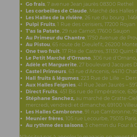
Go frais
,
7 avenue Jean jaurès 08300 Rethel
Les corbeilles de Claude
, Marché des Halles
Les Halles de la rivière
, 26 rue du bourg , 146
Pulpi Fruits
, 1 Rue des cerisiers, 17200 Royan
T'as la Patate
, 29 rue Carnot, 17600 Saujon
Au Primeur du Chantre
, 1750 Avenue de Prov
Au Pistou
, 65 route de Dieulefit, 26200 Mont
One two fruit
, 17 Rte de Castres, 31130 Quint
Le Petit Marché d'Ornano
, 306 rue d'Ornan
Adèle et Marguerite
, 27 boulevard Jacques 
Castel Primeurs
, 63 rue d'Ancenis, 44110 Cha
Hall fruits & légumes
, 223 Rue de Lille – Der
Aux Halles Feignies
, 41 Rue Jean Jaurès – 5
Direct Fruits
, 451 Bis rue de l’impératrice, 6
Stéphane Sanchez,
au
marché de Gratte-Ciel
mercredi, vendredi et dimanche,
69100 Ville
Les Halles Cambronne
, 91 rue Cambronne, 75
Meunier frères
, 105 rue Lecourbe, 75015 Paris
Au rythme des saisons
, 3 chemin du Four à 
N'hésitez pas à appeler le magasin en amont de v