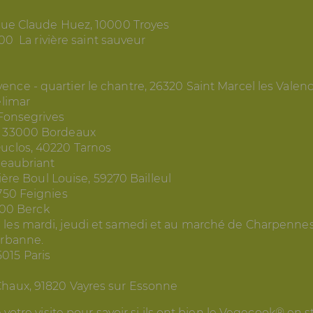
 rue Claude Huez, 10000 Troyes
00 La rivière saint sauveur
ence - quartier le chantre, 26320 Saint Marcel les Valen
elimar
-Fonsegrives
o, 33000 Bordeaux
Duclos, 40220 Tarnos
teaubriant
rière Boul Louise, 59270 Bailleul
9750 Feignies
2600 Berck
 les mardi, jeudi et samedi et au marché de Charpennes
urbanne.
015 Paris
Chaux, 91820 Vayres sur Essonne
otre visite pour savoir si ils ont bien le Vegecook® en st