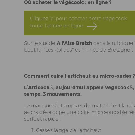
Où acheter le végécook® en ligne ?
Cliquez ici pour acheter notre Végécook
toute l'année en ligne
Sur le site de
A l'Aise Breizh
dans la rubrique 
boutik", "Les Kollabs" et "Prince de Bretagne".
Comment cuire l'artichaut au micro-ondes 
L’Articook
®
, aujourd'hui appelé Végécook
®
temps, 3 mouvements.
Le manque de temps et de matériel est la rai
avons développé une boîte micro-ondable réuti
surtout rapide :
Cassez la tige de l'artichaut