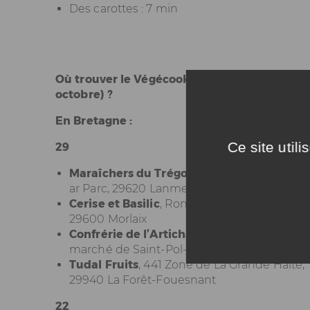
Des carottes : 7 min
Où trouver le Végécook
®
en saison (mai-
octobre) ?
En Bretagne :
Ce site util
29
Maraîchers du Trégor
, Lanmeur Union ZA 
ar Parc, 29620
Lanmeur
Cerise et Basilic
, Rond point de la Vierge No
29600 Morlaix
Confrérie de l’Artichaut
, le Mardi matin au
marché de Saint-Pol-de-Léon
Tudal Fruits
, 441 Zone de La Grande Halte,
29940 La Forêt-Fouesnant
22