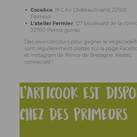
Coco&co
, 19 C Av. Châteaubriand, 22500
Paimpol
L'atelier Fermier
, 127 boulevard de la corni
22700 Perros-guirec
Des jeux concours pour gagner le Vegecook
sont régulièrement postés sur la
page Faceb
et
Instagram
de Prince de Bretagne. Restez
connectés !
L'articook est disp
chez des primeurs