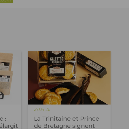
27.04.26
e :
La Trinitaine et Prince
largit
de Bretagne signent