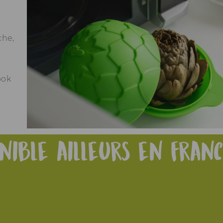
che,
®
ook
onible ailleurs en Fran