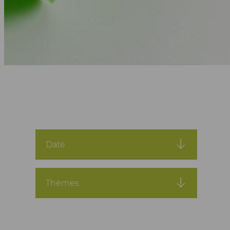
Date
Thèmes
2019
2020