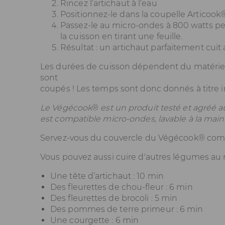
Rincez l’artichaut à l’eau
Positionnez-le dans la coupelle Articook®
Passez-le au micro-ondes à 800 watts pend
la cuisson en tirant une feuille.
Résultat : un artichaut parfaitement cui
Les durées de cuisson dépendent du matériel, 
sont
coupés ! Les temps sont donc donnés à titre in
Le Végécook
®
est un produit testé et agréé 
est compatible micro-ondes, lavable à la main 
Servez-vous du couvercle du Végécook® comme
Vous pouvez aussi cuire d'autres légumes au
Une tête d’artichaut : 10 min
Des fleurettes de chou-fleur : 6 min
Des fleurettes de brocoli : 5 min
Des pommes de terre primeur : 6 min
Une courgette : 6 min