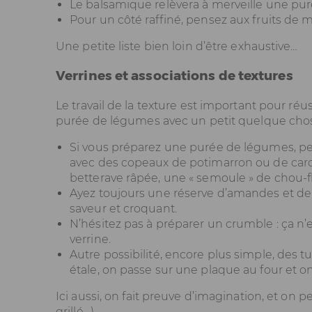
Le balsamique relèvera à merveille une pur
Pour un côté raffiné, pensez aux fruits de m
Une petite liste bien loin d’être exhaustive…
Verrines et associations de textures
Le travail de la texture est important pour réus
purée de légumes avec un petit quelque chose
Si vous préparez une purée de légumes, p
avec des copeaux de potimarron ou de carot
betterave râpée, une « semoule » de chou-f
Ayez toujours une réserve d’amandes et de no
saveur et croquant.
N’hésitez pas à préparer un crumble : ça n’e
verrine.
Autre possibilité, encore plus simple, des 
étale, on passe sur une plaque au four et on l
Ici aussi, on fait preuve d’imagination, et on pe
grillé…).