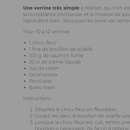
Une verrine très simple
à réaliser, qui n’en e
la consistance onctueuse et la mousse de sa
répondent bien. Vous pourrez servir vos verrine
Pour 10 à 12 verrines
1 chou-fleur
1 litre de bouillon de volaille
100 g de saumon fumé
20 cl de crème liquide
Jus de citron
Sel et poivre
Persil plat
Baies roses
Instructions :
Détaillez le chou-fleur en fleurettes.
Cuisez-les dans le bouillon de volaille u
Lorsque le chou-fleur est cuit, retirez un
bouillon si nécessaire, de façon à obtenir