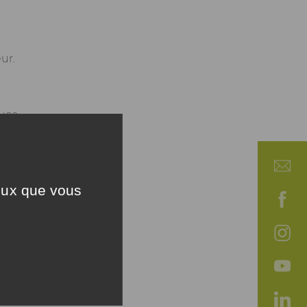
ur.
ouce
ceux que vous
tez