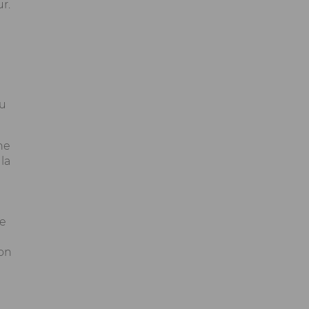
r.
ou
he
la
re
 on