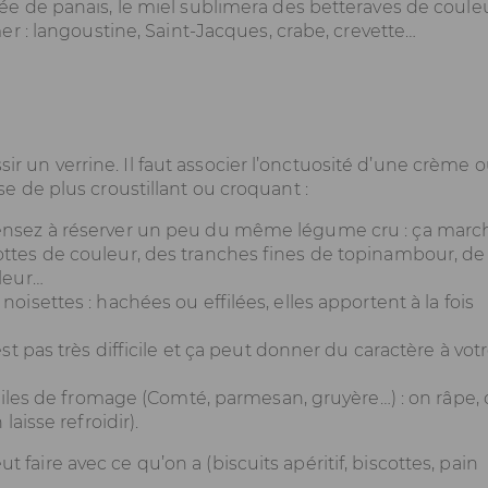
ée de panais, le miel sublimera des betteraves de couleu
er : langoustine, Saint-Jacques, crabe, crevette…
sir un verrine. Il faut associer l’onctuosité d’une crème 
 de plus croustillant ou croquant :
ensez à réserver un peu du même légume cru : ça marc
tes de couleur, des tranches fines de topinambour, de 
leur…
isettes : hachées ou effilées, elles apportent à la fois
st pas très difficile et ça peut donner du caractère à vot
tuiles de fromage (Comté, parmesan, gruyère…) : on râpe,
aisse refroidir).
ut faire avec ce qu’on a (biscuits apéritif, biscottes, pain