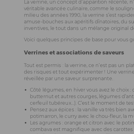
La verrine, un concept d’apparition récente,
véritable avancée culinaire, comme le soulig
milieu des années 1990, la verrine s’est ra
amuse-bouches aux apéritifs dînatoires, du suc
inventives, le tout dans un mélange original d
Voici quelques principes de base pour vous gu
Verrines et associations de saveurs
Tout est permis : la verrine, ce n’est pas un p
des risques et tout expérimenter ! Une verrine
réveillée par une saveur surprenante.
Côté légumes, en hiver vous avez le choix : 
butternut et autres courges, légumes d’ant
cerfeuil tubéreux…). C’est le moment de te
Pensez aux épices : la vanille va très bien a
potimarron, le curry avec le chou-fleur, la
Les agrumes : orange et citron avec le potim
combava est magnifique avec des carottes 