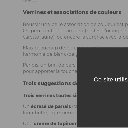
Verrines et associations de couleurs
Réussir une belle association de couleur est plu
On peut tenter le camaïeu (zestes d’orange e
carotte jaune), ou encore la surprise avec la b
Mais beaucoup de légumes sont de couleur neut
harmonie de blanc-beige-jaune.
Parfois, un brin de persil, de ciboulette, un ze
pour apporter la touche de couleur nécessaire
Ce site util
Trois suggestions de verrines de légu
Trois verrines toutes simples pour illustrer 
Un
écrasé de panais
(cuisez le panais 15 min d
fourchette) agrémenté de bacon grillé et d’u
Une
crème de topinambour
cuit dans du lai