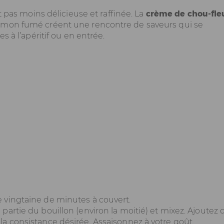
st pas moins délicieuse et raffinée. La
crème de chou-fle
umon fumé créent une rencontre de saveurs qui se
s à l’apéritif ou en entrée.
ne vingtaine de minutes à couvert.
e partie du bouillon (environ la moitié) et mixez. Ajoutez 
 la consistance désirée. Assaisonnez à votre goût.