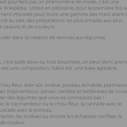
 n’est pourtant pas un phénomène de mode, c’est une
ne
Wikipédia
: Utilisé en pâtisserie, pour la première fois 
pidement imposée pour toute une gamme des mets allant 
ré au salé, des préparations les plus simples aux plus
e saveurs et de couleurs.
ider dans la création de verrines aux légumes.
lat, c’est juste deux ou trois bouchées, on peut donc pren
 est une composition, l’idéal est une base agréable,
chou-fleur, bien sûr, endive, poireau, échalote, potimarr
an (topinambour, panais, carottes et betteraves de coule
ster des légumes que vous ne connaissez pas !
vec le topinambour ou le chou-fleur, la cannelle avec le
 muscade avec le poireau…
arron, les endives ou encore les échalotes confites, le
de couleur.