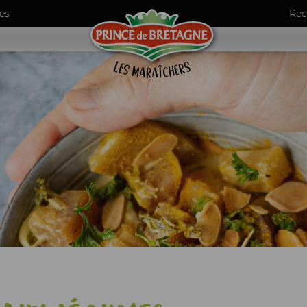
es
Rec
umes
ls
de maraîchers