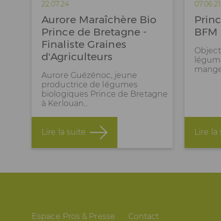
22.07.24
07.06.21
Aurore Maraîchère Bio
Prin
Prince de Bretagne -
BFM 
Finaliste Graines
Objecti
d'Agriculteurs
légum
manger
Aurore Guézénoc, jeune
productrice de légumes
biologiques Prince de Bretagne
à Kerlouan…
Lire la suite
Lire la
Espace Pros & Presse
Contact