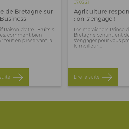
07.05.21
ce de Bretagne sur
Agriculture respo
Business
: on s'engage !
f Raison d'être : Fruits &
Les maraîchers Prince 
es, comment bien
Bretagne continuent d
 tout en préservant la…
s'engager pour vous pr
le meilleur …
 suite
Lire la suite