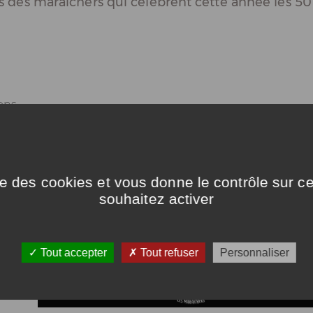
s des maraîchers qui célèbrent cette année les 50
ons
nts
t de
ise des cookies et vous donne le contrôle sur 
nos
souhaitez activer
e
Tout accepter
Tout refuser
Personnaliser