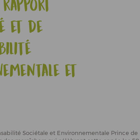
 rapport
té et de
bilité
nementale et
nsabilité Sociétale et Environnementale Prince de