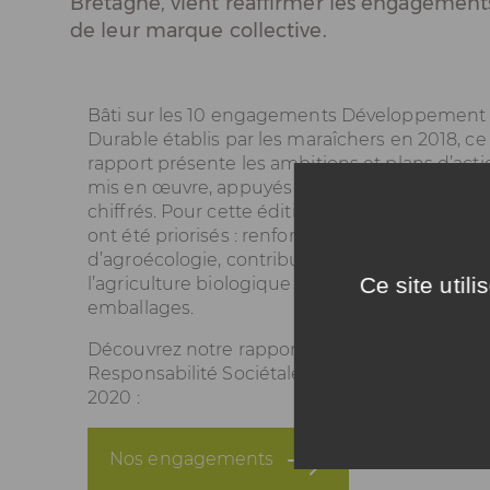
Bretagne, vient réaffirmer les engagement
de leur marque collective.
Bâti sur les 10 engagements Développement
Durable établis par les maraîchers en 2018, ce
rapport présente les ambitions et plans d’acti
mis en œuvre, appuyés par des indicateurs
chiffrés. Pour cette édition 2020, 3 engageme
ont été priorisés : renforcer notre démarche
d’agroécologie, contribuer au développemen
Ce site util
l’agriculture biologique et limiter l’impact de 
emballages.
Découvrez notre rapport d'Activité et de
Responsabilité Sociétale et Environnemental
2020
:
Nos engagements