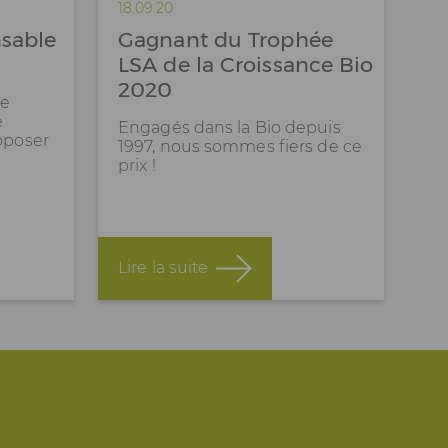
18.09.20
nsable
Gagnant du Trophée
LSA de la Croissance Bio
2020
de
e
Engagés dans la Bio depuis
oposer
1997, nous sommes fiers de ce
prix !
Lire la suite